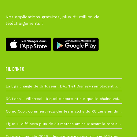
Nos applications gratuites, plus d'1 million de
téléchargements !
FIL D’INFO
6 août à 10h12
La Liga change de diffuseur : DAZN et Disney+ remplacent beIN Sports !
1 août à 09h19
RC Lens – Villarreal : à quelle heure et sur quelle chaîne voir la finale de la Como Cup ?
27 juillet à 19h57
Como Cup : comment regarder les matchs du RC Lens en direct ?
22 juillet à 19h16
Ligue 1+ diffusera plus de 30 matchs amicaux avant la reprise de la Ligue 1
22 juillet à 15h22
Coupe du monde 2026 : des audiences record, mais M6 devrait perdre très gros !