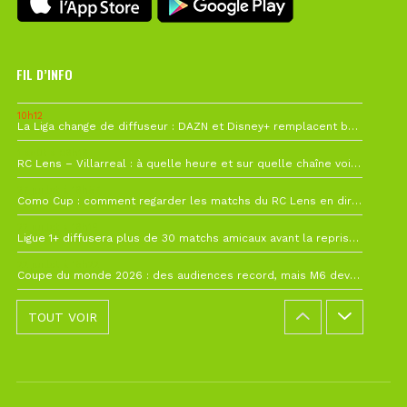
FIL D’INFO
10h12
La Liga change de diffuseur : DAZN et Disney+ remplacent beIN Sports !
1 août à 09h19
RC Lens – Villarreal : à quelle heure et sur quelle chaîne voir la finale de la Como Cup ?
27 juillet à 19h57
Como Cup : comment regarder les matchs du RC Lens en direct ?
22 juillet à 19h16
Ligue 1+ diffusera plus de 30 matchs amicaux avant la reprise de la Ligue 1
22 juillet à 15h22
Coupe du monde 2026 : des audiences record, mais M6 devrait perdre très gros !
TOUT VOIR