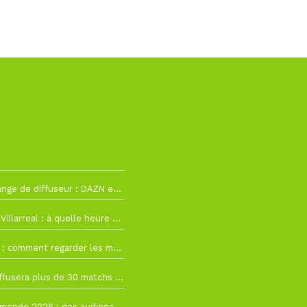
La Liga change de diffuseur : DAZN et Disney+ remplacent beIN Sports !
h19
RC Lens – Villarreal : à quelle heure et sur quelle chaîne voir la finale de la Como Cup ?
 19h57
Como Cup : comment regarder les matchs du RC Lens en direct ?
 19h16
Ligue 1+ diffusera plus de 30 matchs amicaux avant la reprise de la Ligue 1
 15h22
Coupe du monde 2026 : des audiences record, mais M6 devrait perdre très gros !