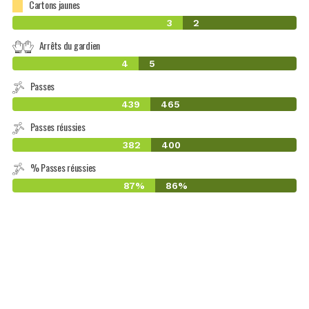
Cartons jaunes
3
2
Arrêts du gardien
4
5
Passes
439
465
Passes réussies
382
400
% Passes réussies
87%
86%