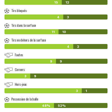
15
12
Tirs bloqués
4
3
Tirs dans la surface
11
10
Tirs en dehors de la surface
4
2
Fautes
9
9
Corners
3
9
Hors-jeux
3
1
Possession de la balle
48%
52%