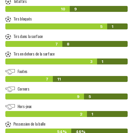
Total tirs
10
9
Tirs bloqués
5
1
Tirs dans la surface
7
8
Tirs en dehors de la surface
3
1
Fautes
7
11
Corners
9
5
Hors-jeux
2
1
Possession de la balle
54%
46%