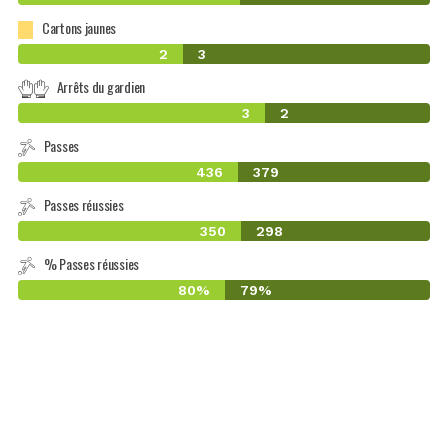
Cartons jaunes
2
3
Arrêts du gardien
3
2
Passes
436
379
Passes réussies
350
298
% Passes réussies
80%
79%