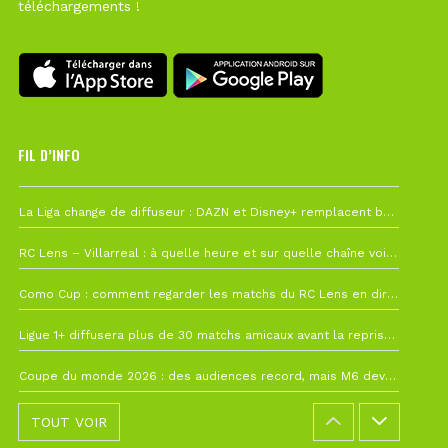
téléchargements !
FIL D’INFO
6 août à 10h12
La Liga change de diffuseur : DAZN et Disney+ remplacent beIN Sports !
1 août à 09h19
RC Lens – Villarreal : à quelle heure et sur quelle chaîne voir la finale de la Como Cup ?
27 juillet à 19h57
Como Cup : comment regarder les matchs du RC Lens en direct ?
22 juillet à 19h16
Ligue 1+ diffusera plus de 30 matchs amicaux avant la reprise de la Ligue 1
22 juillet à 15h22
Coupe du monde 2026 : des audiences record, mais M6 devrait perdre très gros !
TOUT VOIR