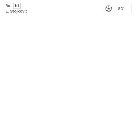
But
1:1
60'
L. Stojkovic