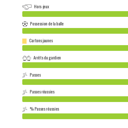
Hors-jeux
Possession de la balle
Cartons jaunes
Arrêts du gardien
Passes
Passes réussies
% Passes réussies