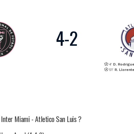
4
-
2
4'
D. Rodrigu
51'
R. Llorent
 Inter Miami - Atletico San Luis ?