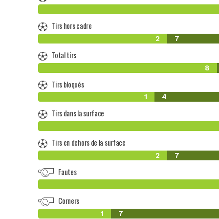
Tirs hors cadre
2
7
Total tirs
8
Tirs bloqués
1
4
Tirs dans la surface
Tirs en dehors de la surface
2
7
Fautes
Corners
1
7