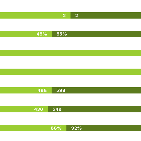
2
2
45%
55%
488
598
430
548
88%
92%