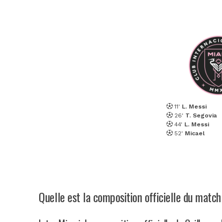
11'
L. Messi
26'
T. Segovia
44'
L. Messi
52'
Micael
Quelle est la composition officielle du match