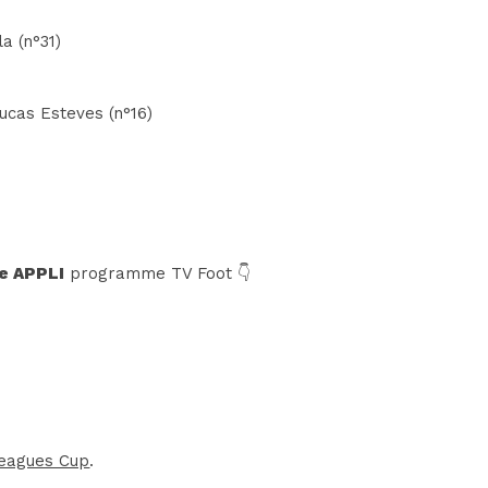
a (n°31)
ucas Esteves (n°16)
e APPLI
programme TV Foot 👇
eagues Cup
.