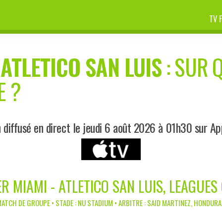
TV 
-
ATLETICO SAN LUIS
: SUR Q
E ?
diffusé en direct le jeudi 6 août 2026 à 01h30 sur A
ER MIAMI - ATLETICO SAN LUIS, LEAGUES
ATCH DE GROUPE • STADE : NU STADIUM • ARBITRE : SAID MARTINEZ, HONDUR