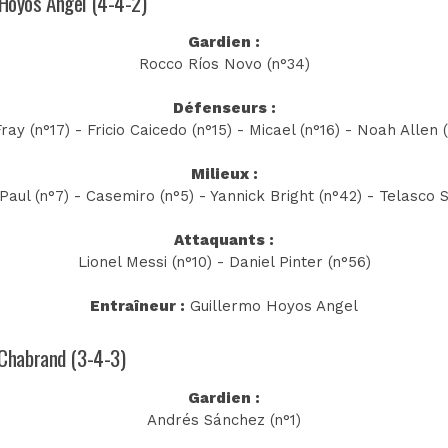
o Hoyos Angel (4-4-2)
Gardien :
Rocco Ríos Novo (n°34)
Défenseurs :
ray (n°17) - Fricio Caicedo (n°15) - Micael (n°16) - Noah Allen 
Milieux :
aul (n°7) - Casemiro (n°5) - Yannick Bright (n°42) - Telasco 
Attaquants :
Lionel Messi (n°10) - Daniel Pinter (n°56)
Entraîneur :
Guillermo Hoyos Angel
l Chabrand (3-4-3)
Gardien :
Andrés Sánchez (n°1)