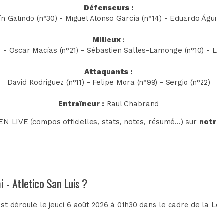
Défenseurs :
n Galindo (n°30) - Miguel Alonso García (n°14) - Eduardo Águil
Milieux :
 - Oscar Macías (n°21) - Sébastien Salles-Lamonge (n°10) - L
Attaquants :
David Rodriguez (n°11) - Felipe Mora (n°99) - Sergio (n°22)
Entraîneur :
Raul Chabrand
N LIVE (compos officielles, stats, notes, résumé...) sur
notr
i - Atletico San Luis ?
est déroulé le jeudi 6 août 2026 à 01h30 dans le cadre de la
L