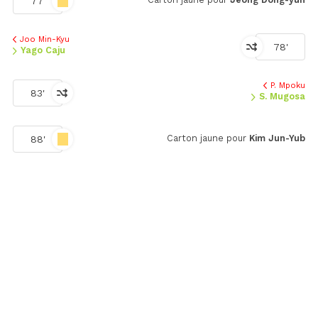
77'
Joo Min-Kyu
78'
Yago Caju
P. Mpoku
83'
S. Mugosa
Carton jaune pour
Kim Jun-Yub
88'