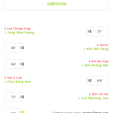
COMPOSITION
Lee Chung-Yong
37'
Jung Woo-Young
Gerso
46'
Kim Min-Seog
Kim Bo-Sub
64'
Kim Seong-Min
Yun Il-Lok
69'
Choi Kang-min
Shin Jin-Ho
72'
Lee Myoung-Joo
Carton jaune pour
Jeong Dong-yun