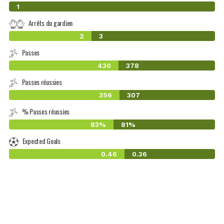
0
1
Arrêts du gardien
2
3
Passes
430
378
Passes réussies
356
307
% Passes réussies
83%
81%
Expected Goals
0.46
0.36