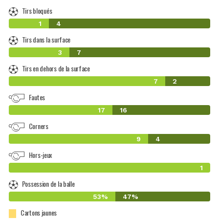
Tirs bloqués
1
4
Tirs dans la surface
3
7
Tirs en dehors de la surface
7
2
Fautes
17
16
Corners
9
4
Hors-jeux
1
Possession de la balle
53%
47%
Cartons jaunes