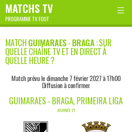
MATCHS TV
PROGRAMME TV FOOT
MATCH
GUIMARAES
-
BRAGA
: SUR
QUELLE CHAÎNE TV ET EN DIRECT À
QUELLE HEURE ?
Match prévu le dimanche 7 février 2027 à 17h00
Diffusion à confirmer
GUIMARAES - BRAGA, PRIMEIRA LIGA
JOURNÉE 21