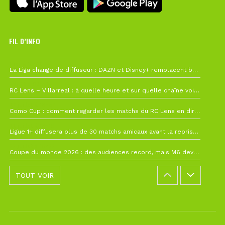
FIL D’INFO
Hier à 10h12
La Liga change de diffuseur : DAZN et Disney+ remplacent beIN Sports !
1 août à 09h19
RC Lens – Villarreal : à quelle heure et sur quelle chaîne voir la finale de la Como Cup ?
27 juillet à 19h57
Como Cup : comment regarder les matchs du RC Lens en direct ?
22 juillet à 19h16
Ligue 1+ diffusera plus de 30 matchs amicaux avant la reprise de la Ligue 1
22 juillet à 15h22
Coupe du monde 2026 : des audiences record, mais M6 devrait perdre très gros !
TOUT VOIR