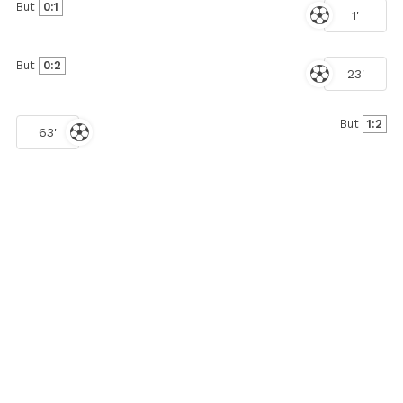
But
0:1
1'
But
0:2
23'
But
1:2
63'