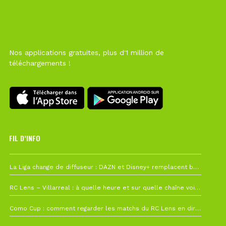
Nos applications gratuites, plus d'1 million de
téléchargements !
FIL D’INFO
Hier à 10h12
La Liga change de diffuseur : DAZN et Disney+ remplacent beIN Sports !
1 août à 09h19
RC Lens – Villarreal : à quelle heure et sur quelle chaîne voir la finale de la Como Cup ?
27 juillet à 19h57
Como Cup : comment regarder les matchs du RC Lens en direct ?
22 juillet à 19h16