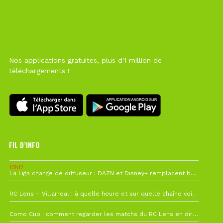
Nos applications gratuites, plus d'1 million de
téléchargements !
FIL D’INFO
10h12
La Liga change de diffuseur : DAZN et Disney+ remplacent beIN Sports !
1 août à 09h19
RC Lens – Villarreal : à quelle heure et sur quelle chaîne voir la finale de la Como Cup ?
27 juillet à 19h57
Como Cup : comment regarder les matchs du RC Lens en direct ?