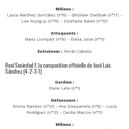
Milieux :
Laura Martínez González (n°8) - Ghizlane Chebbak (n°17) -
Lee Young-ju (n°15) - Estefanía Banini (n°10)
Attaquants :
María Llompart (n°6) - Elena Julve (n°11)
Entraîneur :
Ferrán Cabello
Real Sociedad F, la composition officielle de José Luis
Sánchez (4-2-3-1)
Gardien :
Elene Lete (n°1)
Défenseurs :
Emma Ramírez (n°21) - Ane Etxezarreta (n°6) - Lucía
Rodríguez (n°12) - Cecilia Marcos (n°11)
Milieux :