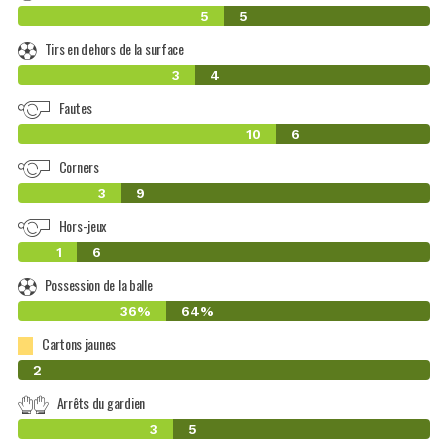
5
5
Tirs en dehors de la surface
3
4
Fautes
10
6
Corners
3
9
Hors-jeux
1
6
Possession de la balle
36%
64%
Cartons jaunes
0
2
Arrêts du gardien
3
5