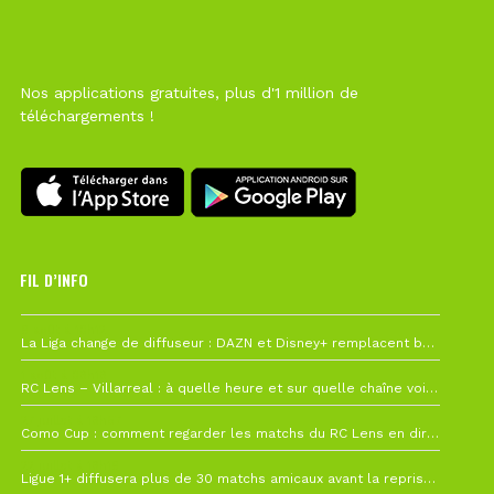
Nos applications gratuites, plus d'1 million de
téléchargements !
FIL D’INFO
6 août à 10h12
La Liga change de diffuseur : DAZN et Disney+ remplacent beIN Sports !
1 août à 09h19
RC Lens – Villarreal : à quelle heure et sur quelle chaîne voir la finale de la Como Cup ?
27 juillet à 19h57
Como Cup : comment regarder les matchs du RC Lens en direct ?
22 juillet à 19h16
Ligue 1+ diffusera plus de 30 matchs amicaux avant la reprise de la Ligue 1