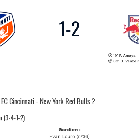
1
-
2
19'
F. Amaya
60'
D. Vanzei
h FC Cincinnati - New York Red Bulls ?
an (3-4-1-2)
Gardien :
Evan Louro (n°36)