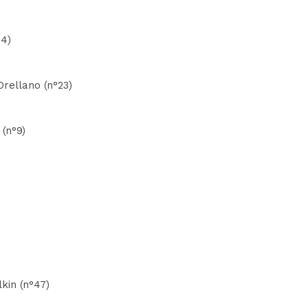
14)
Orellano (n°23)
(n°9)
kin (n°47)