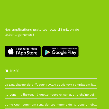
Nos applications gratuites, plus d'1 million de
téléchargements !
FIL D’INFO
6 août à 10h12
La Liga change de diffuseur : DAZN et Disney+ remplacent beIN Sports !
1 août à 09h19
RC Lens – Villarreal : à quelle heure et sur quelle chaîne voir la finale de la Como Cup ?
27 juillet à 19h57
Como Cup : comment regarder les matchs du RC Lens en direct ?