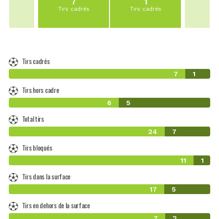
7
1
Tirs cadrés
Tirs cadrés
Tirs cadrés
7
1
Tirs hors cadre
6
5
Total tirs
24
7
Tirs bloqués
11
1
Tirs dans la surface
17
5
Tirs en dehors de la surface
7
2