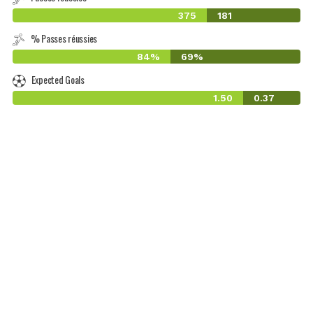
375
181
% Passes réussies
84%
69%
Expected Goals
1.50
0.37