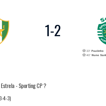
1
-
2
23'
Paulinho
40'
Nuno San
 Estrela - Sporting CP ?
(3-4-3)