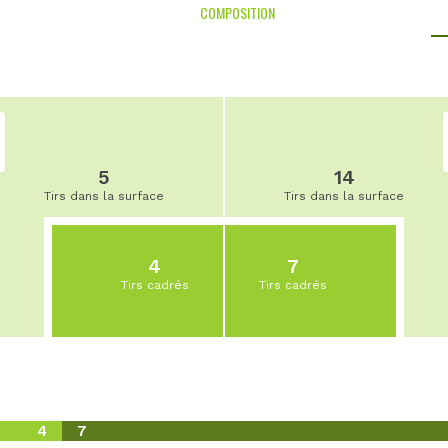
COMPOSITION
5
14
Tirs dans la surface
Tirs dans la surface
4
7
Tirs cadrés
Tirs cadrés
4
7