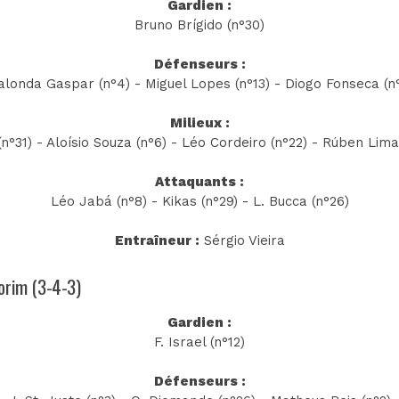
Gardien :
Bruno Brígido (n°30)
Défenseurs :
alonda Gaspar (n°4) - Miguel Lopes (n°13) - Diogo Fonseca (n
Milieux :
n°31) - Aloísio Souza (n°6) - Léo Cordeiro (n°22) - Rúben Lima
Attaquants :
Léo Jabá (n°8) - Kikas (n°29) - L. Bucca (n°26)
Entraîneur :
Sérgio Vieira
morim (3-4-3)
Gardien :
F. Israel (n°12)
Défenseurs :