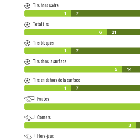
Tirs hors cadre
1
7
Total tirs
6
21
Tirs bloqués
1
7
Tirs dans la surface
5
14
Tirs en dehors de la surface
1
7
Fautes
Corners
3
Hors-jeux