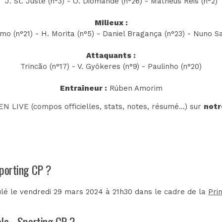
J. St. Juste (n°3) - O. Diomande (n°26) - Matheus Reis (n°2)
Milieux :
o (n°21) - H. Morita (n°5) - Daniel Bragança (n°23) - Nuno Sa
Attaquants :
Trincão (n°17) - V. Gyökeres (n°9) - Paulinho (n°20)
Entraîneur :
Rúben Amorim
N LIVE (compos officielles, stats, notes, résumé...) sur
notr
Sporting CP ?
ulé le vendredi 29 mars 2024 à 21h30 dans le cadre de la
Pri
ela - Sporting CP ?