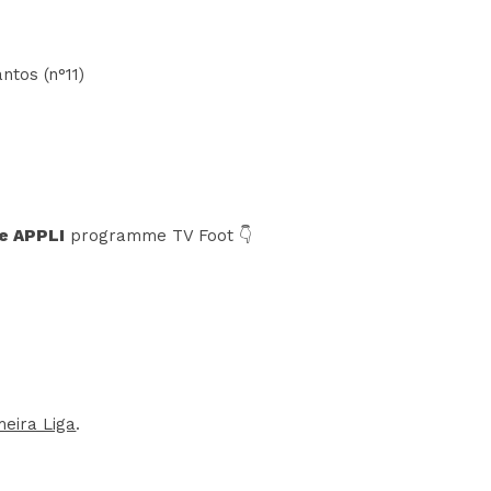
ntos (n°11)
e APPLI
programme TV Foot 👇
meira Liga
.