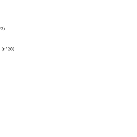
°3)
 (n°28)