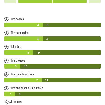
Tirs cadrés
4
6
Tirs hors cadre
2
3
Total tirs
8
19
Tirs bloqués
2
10
Tirs dans la surface
7
11
Tirs en dehors de la surface
1
8
Fautes