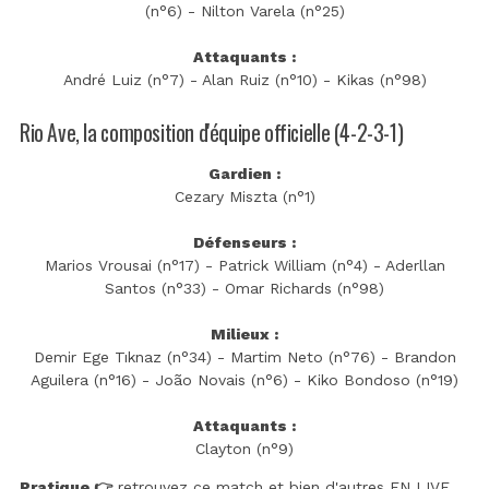
(n°6) - Nilton Varela (n°25)
Attaquants :
André Luiz (n°7) - Alan Ruiz (n°10) - Kikas (n°98)
Rio Ave, la composition d'équipe officielle (4-2-3-1)
Gardien :
Cezary Miszta (n°1)
Défenseurs :
Marios Vrousai (n°17) - Patrick William (n°4) - Aderllan
Santos (n°33) - Omar Richards (n°98)
Milieux :
Demir Ege Tıknaz (n°34) - Martim Neto (n°76) - Brandon
Aguilera (n°16) - João Novais (n°6) - Kiko Bondoso (n°19)
Attaquants :
Clayton (n°9)
Pratique 👉
retrouvez ce match et bien d'autres EN LIVE