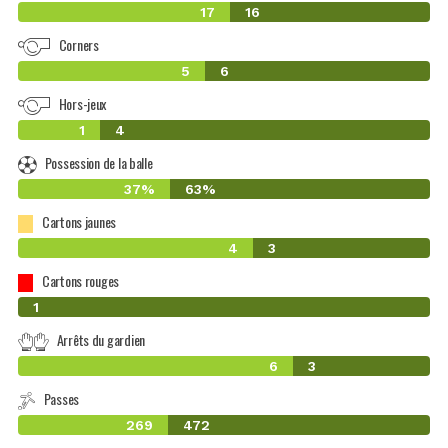
17
16
Corners
5
6
Hors-jeux
1
4
Possession de la balle
37%
63%
Cartons jaunes
4
3
Cartons rouges
0
1
Arrêts du gardien
6
3
Passes
269
472