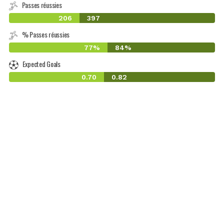
Passes réussies
206
397
% Passes réussies
77%
84%
Expected Goals
0.70
0.82