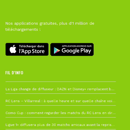
Nos applications gratuites, plus d'1 million de
téléchargements !
FIL D’INFO
6 août à 10h12
La Liga change de diffuseur : DAZN et Disney+ remplacent beIN Sports !
1 août à 09h19
RC Lens – Villarreal : à quelle heure et sur quelle chaîne voir la finale de la Como Cup ?
27 juillet à 19h57
Como Cup : comment regarder les matchs du RC Lens en direct ?
22 juillet à 19h16
Ligue 1+ diffusera plus de 30 matchs amicaux avant la reprise de la Ligue 1