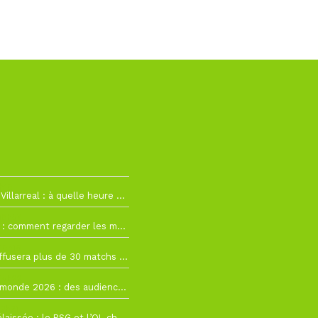
h19
RC Lens – Villarreal : à quelle heure et sur quelle chaîne voir la finale de la Como Cup ?
 19h57
Como Cup : comment regarder les matchs du RC Lens en direct ?
 19h16
Ligue 1+ diffusera plus de 30 matchs amicaux avant la reprise de la Ligue 1
 15h22
Coupe du monde 2026 : des audiences record, mais M6 devrait perdre très gros !
 12h21
Ligue 1+ délaissée : le PSG et l’OL choisissent d’autres diffuseurs pour leur reprise