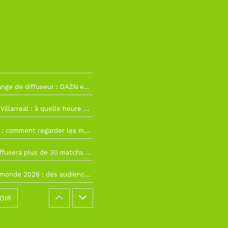
La Liga change de diffuseur : DAZN et Disney+ remplacent beIN Sports !
h19
RC Lens – Villarreal : à quelle heure et sur quelle chaîne voir la finale de la Como Cup ?
 19h57
Como Cup : comment regarder les matchs du RC Lens en direct ?
 19h16
Ligue 1+ diffusera plus de 30 matchs amicaux avant la reprise de la Ligue 1
 15h22
Coupe du monde 2026 : des audiences record, mais M6 devrait perdre très gros !
OIR