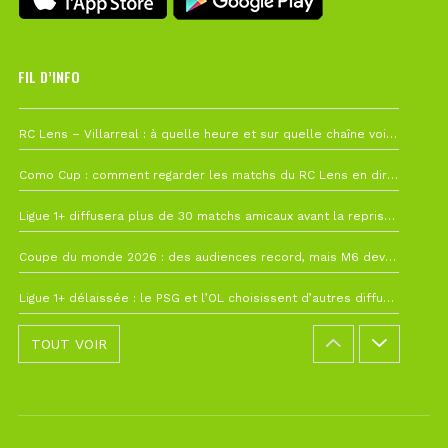
FIL D’INFO
1 août à 09h19
RC Lens – Villarreal : à quelle heure et sur quelle chaîne voir la finale de la Como Cup ?
27 juillet à 19h57
Como Cup : comment regarder les matchs du RC Lens en direct ?
22 juillet à 19h16
Ligue 1+ diffusera plus de 30 matchs amicaux avant la reprise de la Ligue 1
22 juillet à 15h22
Coupe du monde 2026 : des audiences record, mais M6 devrait perdre très gros !
19 juillet à 12h21
Ligue 1+ délaissée : le PSG et l’OL choisissent d’autres diffuseurs pour leur reprise
TOUT VOIR