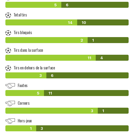
5
6
Total tirs
14
10
Tirs bloqués
2
1
Tirs dans la surface
11
4
Tirs en dehors de la surface
3
6
Fautes
5
11
Corners
3
1
Hors-jeux
1
3