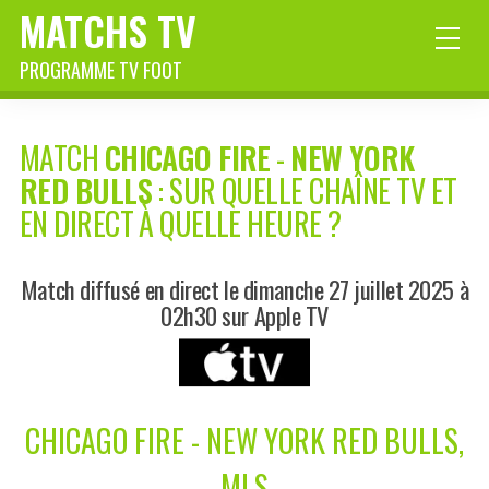
MATCHS TV
PROGRAMME TV FOOT
MATCH
CHICAGO FIRE
-
NEW YORK
RED BULLS
: SUR QUELLE CHAÎNE TV ET
EN DIRECT À QUELLE HEURE ?
Match diffusé en direct le dimanche 27 juillet 2025 à
02h30 sur Apple TV
CHICAGO FIRE - NEW YORK RED BULLS,
MLS