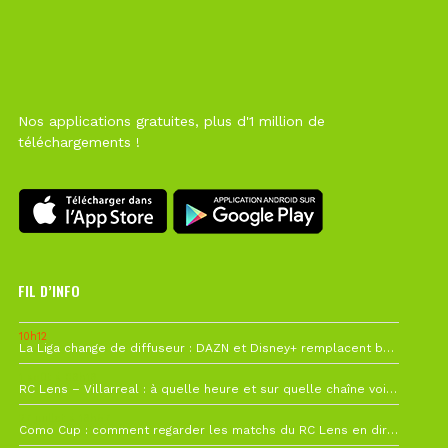
Nos applications gratuites, plus d'1 million de
téléchargements !
FIL D’INFO
10h12
La Liga change de diffuseur : DAZN et Disney+ remplacent beIN Sports !
1 août à 09h19
RC Lens – Villarreal : à quelle heure et sur quelle chaîne voir la finale de la Como Cup ?
27 juillet à 19h57
Como Cup : comment regarder les matchs du RC Lens en direct ?