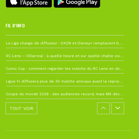
FIL D’INFO
6 août à 10h12
La Liga change de diffuseur : DAZN et Disney+ remplacent beIN Sports !
1 août à 09h19
RC Lens – Villarreal : à quelle heure et sur quelle chaîne voir la finale de la Como Cup ?
27 juillet à 19h57
Como Cup : comment regarder les matchs du RC Lens en direct ?
22 juillet à 19h16
Ligue 1+ diffusera plus de 30 matchs amicaux avant la reprise de la Ligue 1
22 juillet à 15h22
Coupe du monde 2026 : des audiences record, mais M6 devrait perdre très gros !
TOUT VOIR