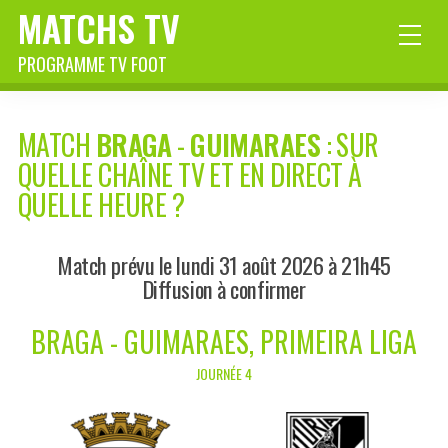
MATCHS TV
PROGRAMME TV FOOT
MATCH
BRAGA
-
GUIMARAES
: SUR
QUELLE CHAÎNE TV ET EN DIRECT À
QUELLE HEURE ?
Match prévu le lundi 31 août 2026 à 21h45
Diffusion à confirmer
BRAGA - GUIMARAES, PRIMEIRA LIGA
JOURNÉE 4