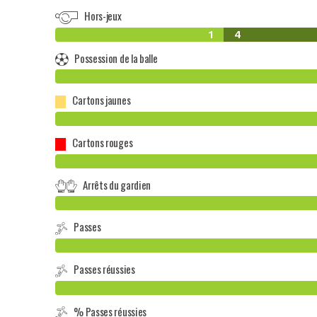
Hors-jeux
1
4
Possession de la balle
Cartons jaunes
Cartons rouges
Arrêts du gardien
Passes
Passes réussies
% Passes réussies