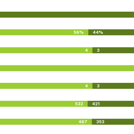
56%
44%
4
3
4
3
532
421
467
353