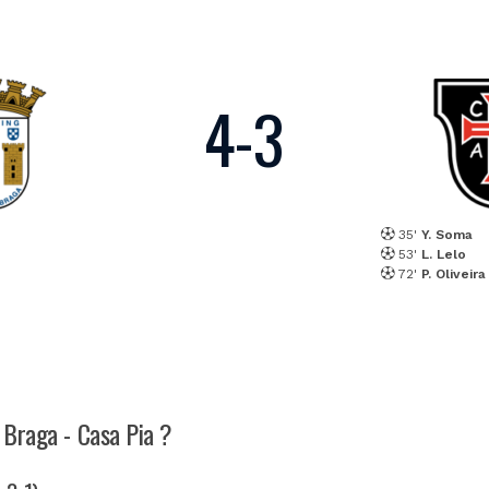
4
-
3
35'
Y. Soma
53'
L. Lelo
72'
P. Oliveira
h Braga - Casa Pia ?