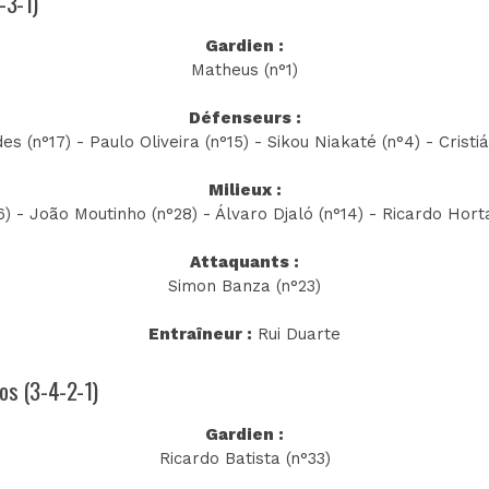
-3-1)
Gardien :
Matheus (n°1)
Défenseurs :
s (n°17) - Paulo Oliveira (n°15) - Sikou Niakaté (n°4) - Cristiá
Milieux :
) - João Moutinho (n°28) - Álvaro Djaló (n°14) - Ricardo Hort
Attaquants :
Simon Banza (n°23)
Entraîneur :
Rui Duarte
tos (3-4-2-1)
Gardien :
Ricardo Batista (n°33)