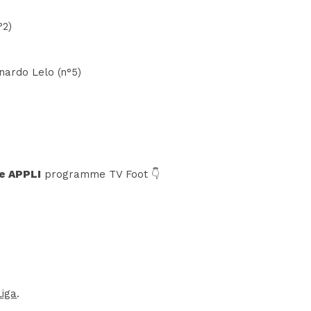
°2)
nardo Lelo (n°5)
e APPLI
programme TV Foot 👇
Liga
.