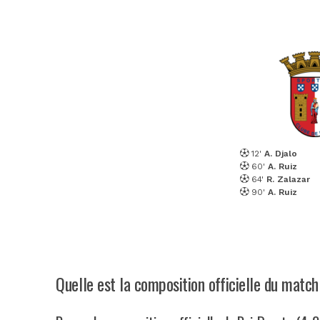
12'
A. Djalo
60'
A. Ruiz
64'
R. Zalazar
90'
A. Ruiz
Quelle est la composition officielle du matc