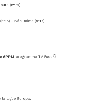
Moura (n°74)
n°16) - Iván Jaime (n°17)
e APPLI
programme TV Foot 👇
e la
Ligue Europa
.