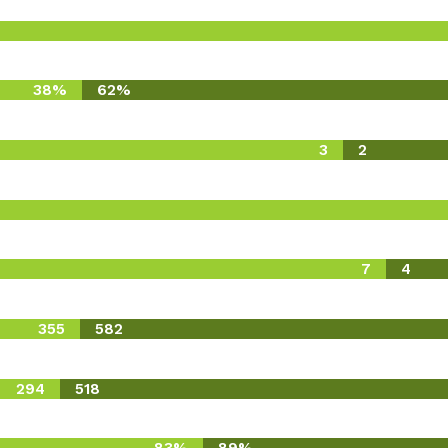
38%
62%
3
2
7
4
355
582
294
518