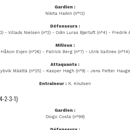
Gardien :
Nikita Haikin (n°12)
Défenseurs :
0) - Villads Nielsen (n°2) - Odin Luras Bjørtuft (n°4) - Fredrik
Milieux :
Håkon Evjen (n°26) - Patrick Berg (n°7) - Ulrik Saltnes (n°14)
Attaquants :
ybvik Määttä (n°25) - Kasper Høgh (n°9) - Jens Petter Hauge
Entraîneur :
K. Knutsen
(4-2-3-1)
Gardien :
Diogo Costa (n°99)
Défenseurs :