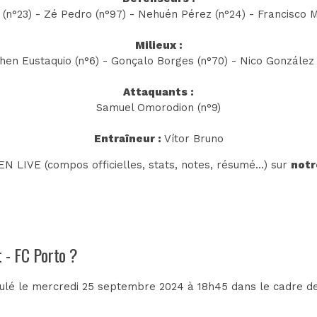
(n°23) - Zé Pedro (n°97) - Nehuén Pérez (n°24) - Francisco 
Milieux :
phen Eustaquio (n°6) - Gonçalo Borges (n°70) - Nico González (
Attaquants :
Samuel Omorodion (n°9)
Entraîneur :
Vítor Bruno
N LIVE (compos officielles, stats, notes, résumé...) sur
notr
t - FC Porto ?
oulé le mercredi 25 septembre 2024 à 18h45 dans le cadre d