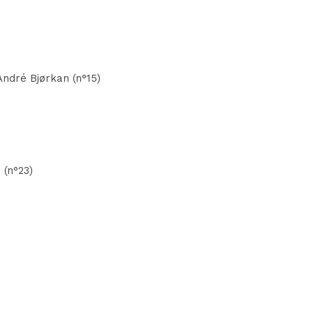
 André Bjørkan (n°15)
 (n°23)