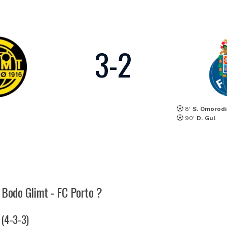
3
-
2
8'
S. Omorod
90'
D. Gul
h Bodo Glimt - FC Porto ?
 (4-3-3)