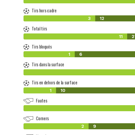
Tirs hors cadre
3
12
Total tirs
11
2
Tirs bloqués
1
6
Tirs dans la surface
Tirs en dehors de la surface
1
10
Fautes
Corners
2
9