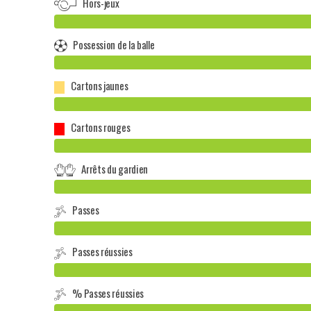
Hors-jeux
Possession de la balle
Cartons jaunes
Cartons rouges
Arrêts du gardien
Passes
Passes réussies
% Passes réussies