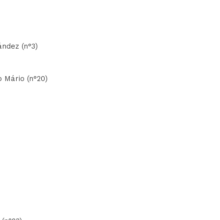
ández (n°3)
o Mário (n°20)