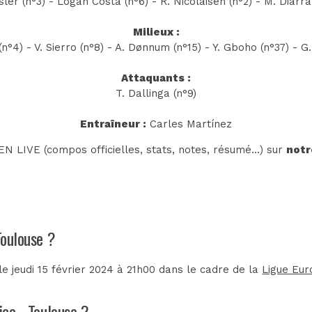
ler (n°3) - Logan Costa (n°6) - R. Nicolaisen (n°2) - M. Diarra
Milieux :
(n°4) - V. Sierro (n°8) - A. Dønnum (n°15) - Y. Gboho (n°37) - G
Attaquants :
T. Dallinga (n°9)
Entraîneur :
Carles Martínez
N LIVE (compos officielles, stats, notes, résumé...) sur
notr
Toulouse ?
e jeudi 15 février 2024 à 21h00 dans le cadre de la
Ligue Eu
ica - Toulouse ?