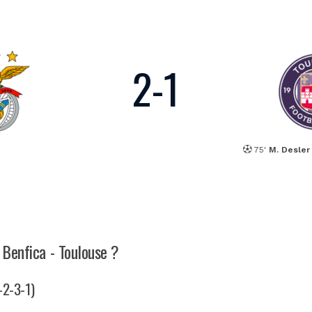
2
-
1
75'
M. Desler
 Benfica - Toulouse ?
-2-3-1)