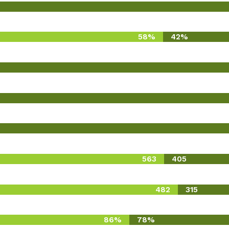
58%
42%
563
405
482
315
86%
78%