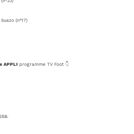
 (n°23)
. Suazo (n°17)
e APPLI
programme TV Foot 👇
ropa
.