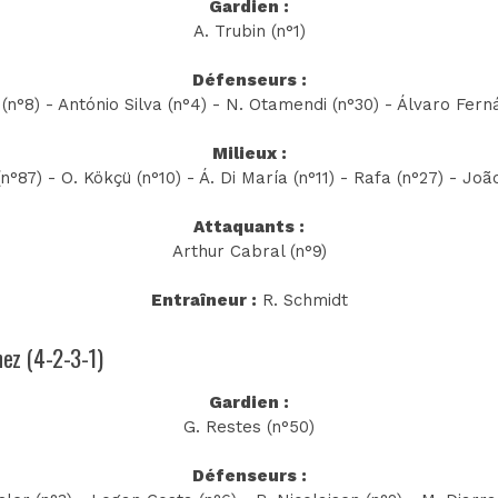
Gardien :
A. Trubin (n°1)
Défenseurs :
 (n°8) - António Silva (n°4) - N. Otamendi (n°30) - Álvaro Fern
Milieux :
°87) - O. Kökçü (n°10) - Á. Di María (n°11) - Rafa (n°27) - Joã
Attaquants :
Arthur Cabral (n°9)
Entraîneur :
R. Schmidt
nez (4-2-3-1)
Gardien :
G. Restes (n°50)
Défenseurs :