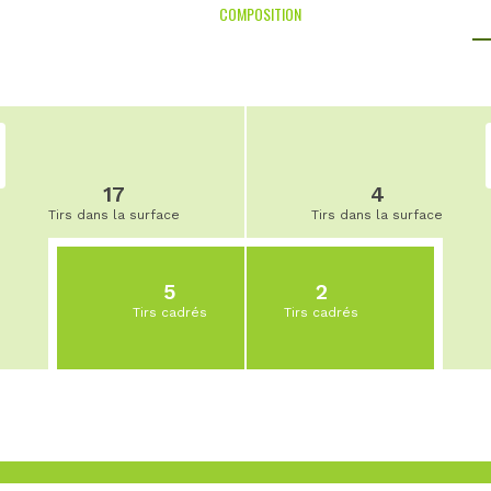
COMPOSITION
17
4
Tirs dans la surface
Tirs dans la surface
5
2
Tirs cadrés
Tirs cadrés