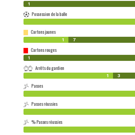
0
1
Possession de la balle
Cartons jaunes
1
7
Cartons rouges
0
1
Arrêts du gardien
1
3
Passes
Passes réussies
% Passes réussies