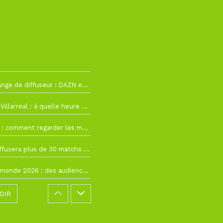
2
La Liga change de diffuseur : DAZN et Disney+ remplacent beIN Sports !
h19
RC Lens – Villarreal : à quelle heure et sur quelle chaîne voir la finale de la Como Cup ?
 19h57
Como Cup : comment regarder les matchs du RC Lens en direct ?
 19h16
Ligue 1+ diffusera plus de 30 matchs amicaux avant la reprise de la Ligue 1
 15h22
Coupe du monde 2026 : des audiences record, mais M6 devrait perdre très gros !
OIR