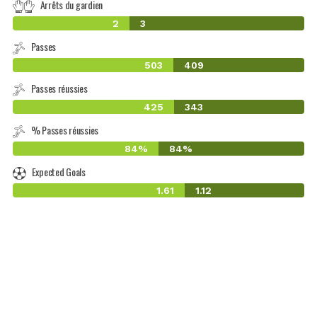
Arrêts du gardien
2
3
Passes
503
409
Passes réussies
425
343
% Passes réussies
84%
84%
Expected Goals
1.61
1.12