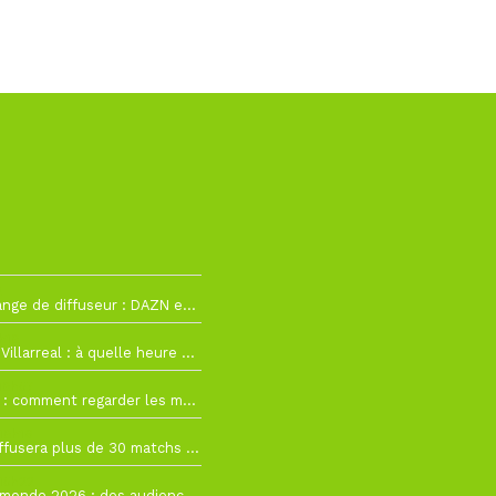
2
La Liga change de diffuseur : DAZN et Disney+ remplacent beIN Sports !
h19
RC Lens – Villarreal : à quelle heure et sur quelle chaîne voir la finale de la Como Cup ?
 19h57
Como Cup : comment regarder les matchs du RC Lens en direct ?
 19h16
Ligue 1+ diffusera plus de 30 matchs amicaux avant la reprise de la Ligue 1
 15h22
Coupe du monde 2026 : des audiences record, mais M6 devrait perdre très gros !