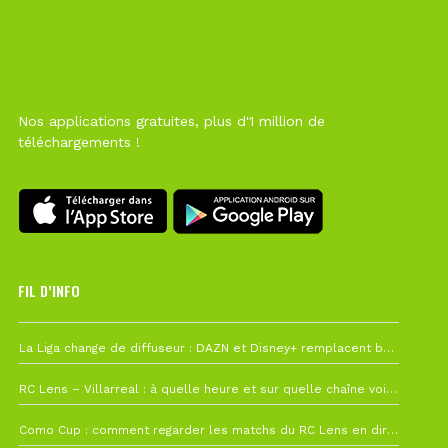
Nos applications gratuites, plus d'1 million de
téléchargements !
FIL D’INFO
6 août à 10h12
La Liga change de diffuseur : DAZN et Disney+ remplacent beIN Sports !
1 août à 09h19
RC Lens – Villarreal : à quelle heure et sur quelle chaîne voir la finale de la Como Cup ?
27 juillet à 19h57
Como Cup : comment regarder les matchs du RC Lens en direct ?