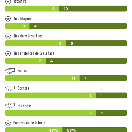
Total tirs
8
10
Tirs bloqués
1
4
Tirs dans la surface
6
6
Tirs en dehors de la surface
2
4
Fautes
11
7
Corners
3
1
Hors-jeux
6
2
Possession de la balle
47%
53%