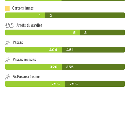
Cartons jaunes
1
2
Arrêts du gardien
5
3
Passes
404
451
Passes réussies
320
355
% Passes réussies
79%
79%