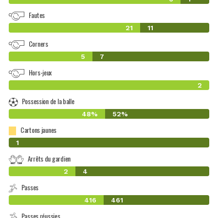
Fautes
21
11
Corners
5
7
Hors-jeux
2
Possession de la balle
48%
52%
Cartons jaunes
0
1
Arrêts du gardien
2
4
Passes
416
461
Passes réussies