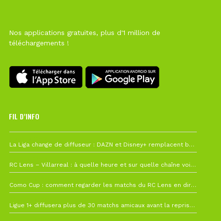
Nos applications gratuites, plus d'1 million de
téléchargements !
FIL D’INFO
6 août à 10h12
La Liga change de diffuseur : DAZN et Disney+ remplacent beIN Sports !
1 août à 09h19
RC Lens – Villarreal : à quelle heure et sur quelle chaîne voir la finale de la Como Cup ?
27 juillet à 19h57
Como Cup : comment regarder les matchs du RC Lens en direct ?
22 juillet à 19h16
Ligue 1+ diffusera plus de 30 matchs amicaux avant la reprise de la Ligue 1
22 juillet à 15h22