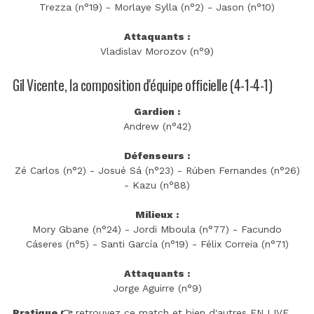
Trezza (n°19) - Morlaye Sylla (n°2) - Jason (n°10)
Attaquants :
Vladislav Morozov (n°9)
Gil Vicente, la composition d'équipe officielle (4-1-4-1)
Gardien :
Andrew (n°42)
Défenseurs :
Zé Carlos (n°2) - Josué Sá (n°23) - Rúben Fernandes (n°26)
- Kazu (n°88)
Milieux :
Mory Gbane (n°24) - Jordi Mboula (n°77) - Facundo
Cáseres (n°5) - Santi García (n°19) - Félix Correia (n°71)
Attaquants :
Jorge Aguirre (n°9)
Pratique 👉
retrouvez ce match et bien d'autres EN LIVE