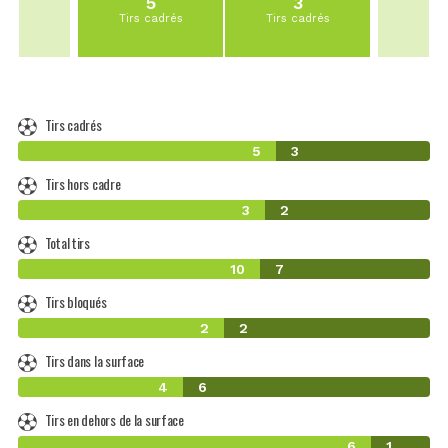
5
3
Tirs cadrés
Tirs cadrés
Tirs cadrés
5
3
Tirs hors cadre
3
2
Total tirs
10
7
Tirs bloqués
2
2
Tirs dans la surface
4
6
Tirs en dehors de la surface
6
1