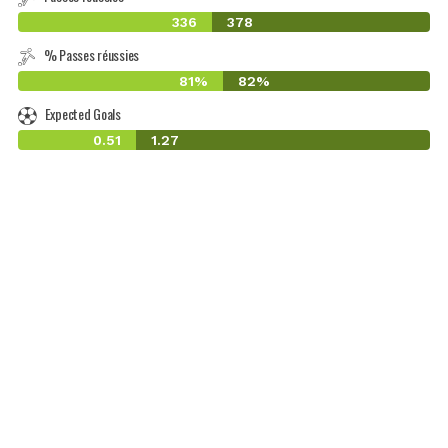
336
378
% Passes réussies
81%
82%
Expected Goals
0.51
1.27