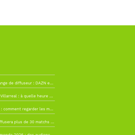
h12
La Liga change de diffuseur : DAZN et Disney+ remplacent beIN Sports !
h19
RC Lens – Villarreal : à quelle heure et sur quelle chaîne voir la finale de la Como Cup ?
 19h57
Como Cup : comment regarder les matchs du RC Lens en direct ?
 19h16
Ligue 1+ diffusera plus de 30 matchs amicaux avant la reprise de la Ligue 1
 15h22
Coupe du monde 2026 : des audiences record, mais M6 devrait perdre très gros !