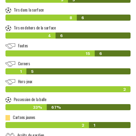
Tirs dans la surface
8
6
Tirs en dehors de la surface
4
6
Fautes
15
6
Corners
1
5
Hors-jeux
2
Possession de la balle
33%
67%
Cartons jaunes
2
1
Arrêts du gardien