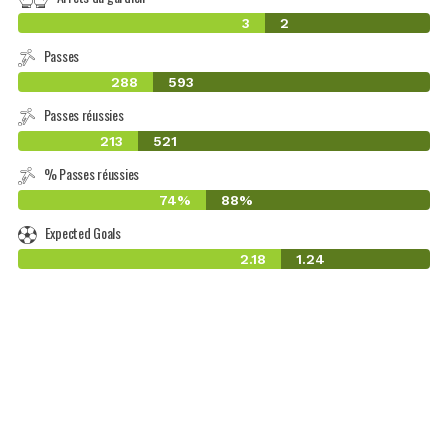
3
2
Passes
288
593
Passes réussies
213
521
% Passes réussies
74%
88%
Expected Goals
2.18
1.24