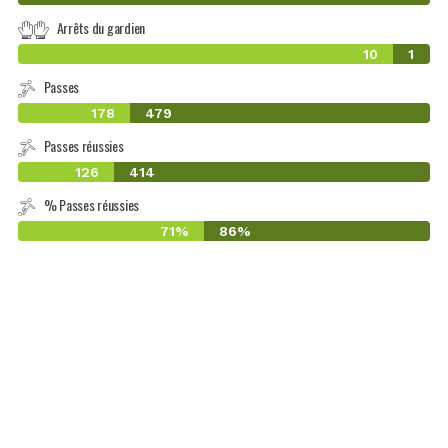
Arrêts du gardien
10
1
Passes
178
479
Passes réussies
126
414
% Passes réussies
71%
86%