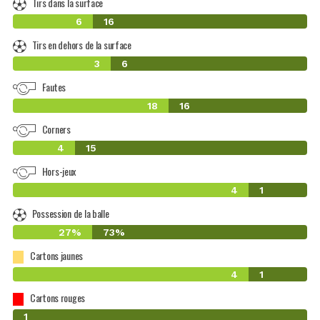
Tirs dans la surface
6
16
Tirs en dehors de la surface
3
6
Fautes
18
16
Corners
4
15
Hors-jeux
4
1
Possession de la balle
27%
73%
Cartons jaunes
4
1
Cartons rouges
0
1