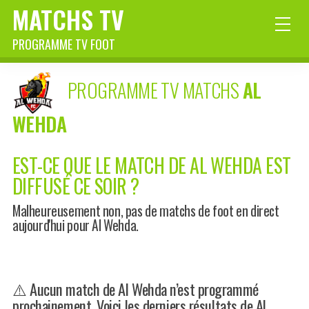
MATCHS TV
PROGRAMME TV FOOT
PROGRAMME TV MATCHS
AL
WEHDA
EST-CE QUE LE MATCH DE AL WEHDA EST
DIFFUSÉ CE SOIR ?
Malheureusement non, pas de matchs de foot en direct
aujourd'hui pour Al Wehda.
⚠️ Aucun match de Al Wehda n’est programmé
prochainement. Voici les derniers résultats de Al