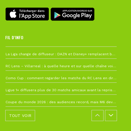
FIL D’INFO
Hier à 10h12
La Liga change de diffuseur : DAZN et Disney+ remplacent beIN Sports !
1 août à 09h19
RC Lens – Villarreal : à quelle heure et sur quelle chaîne voir la finale de la Como Cup ?
27 juillet à 19h57
Como Cup : comment regarder les matchs du RC Lens en direct ?
22 juillet à 19h16
Ligue 1+ diffusera plus de 30 matchs amicaux avant la reprise de la Ligue 1
22 juillet à 15h22
Coupe du monde 2026 : des audiences record, mais M6 devrait perdre très gros !
TOUT VOIR