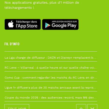
Nos applications gratuites, plus d'1 million de
téléchargements !
FIL D’INFO
6 août à 10h12
La Liga change de diffuseur : DAZN et Disney+ remplacent beIN Sports !
1 août à 09h19
RC Lens – Villarreal : à quelle heure et sur quelle chaîne voir la finale de la Como Cup ?
27 juillet à 19h57
Como Cup : comment regarder les matchs du RC Lens en direct ?
22 juillet à 19h16
Ligue 1+ diffusera plus de 30 matchs amicaux avant la reprise de la Ligue 1
22 juillet à 15h22
Coupe du monde 2026 : des audiences record, mais M6 devrait perdre très gros !
TOUT VOIR