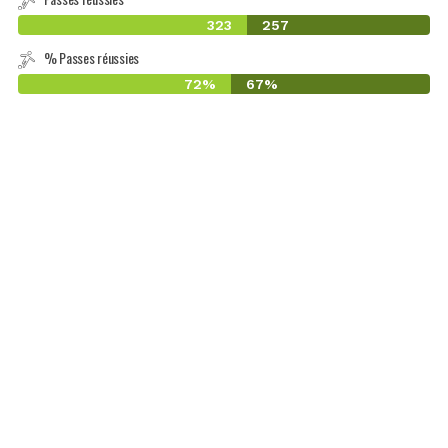
323
257
% Passes réussies
72%
67%