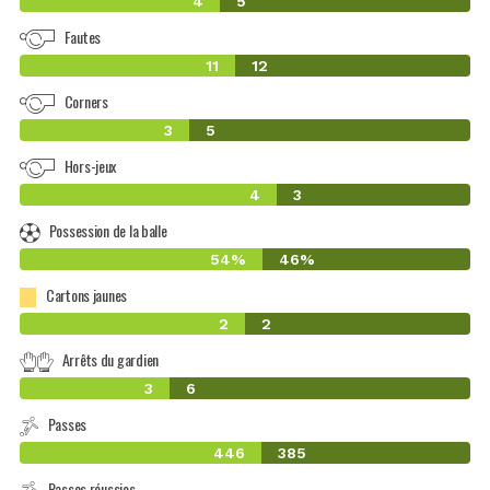
4
5
Fautes
11
12
Corners
3
5
Hors-jeux
4
3
Possession de la balle
54%
46%
Cartons jaunes
2
2
Arrêts du gardien
3
6
Passes
446
385
Passes réussies