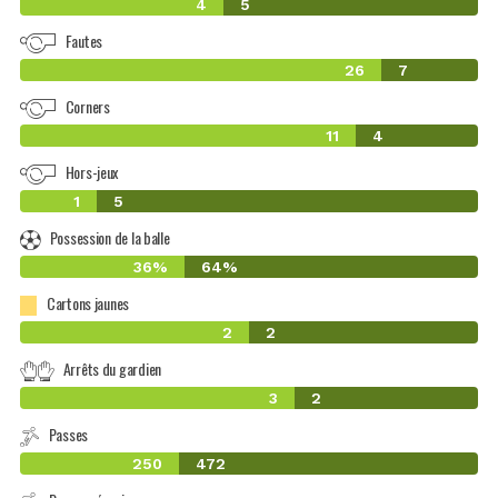
4
5
Fautes
26
7
Corners
11
4
Hors-jeux
1
5
Possession de la balle
36%
64%
Cartons jaunes
2
2
Arrêts du gardien
3
2
Passes
250
472