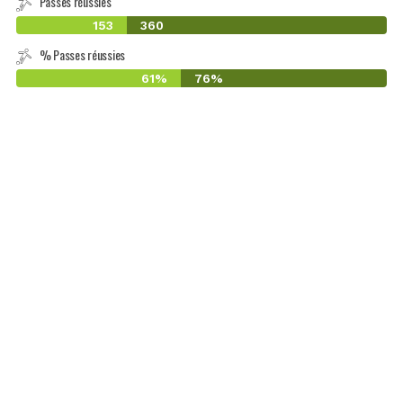
Passes réussies
153
360
% Passes réussies
61%
76%