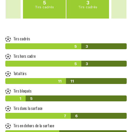
5
3
Tirs cadrés
Tirs cadrés
Tirs cadrés
5
3
Tirs hors cadre
5
3
Total tirs
11
11
Tirs bloqués
1
5
Tirs dans la surface
7
6
Tirs en dehors de la surface