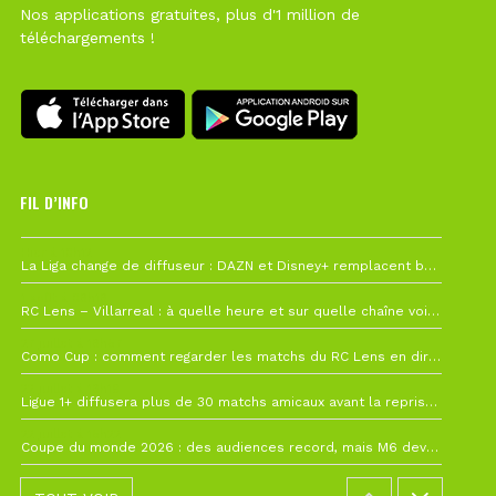
Nos applications gratuites, plus d'1 million de
téléchargements !
FIL D’INFO
Hier à 10h12
La Liga change de diffuseur : DAZN et Disney+ remplacent beIN Sports !
1 août à 09h19
RC Lens – Villarreal : à quelle heure et sur quelle chaîne voir la finale de la Como Cup ?
27 juillet à 19h57
Como Cup : comment regarder les matchs du RC Lens en direct ?
22 juillet à 19h16
Ligue 1+ diffusera plus de 30 matchs amicaux avant la reprise de la Ligue 1
22 juillet à 15h22
Coupe du monde 2026 : des audiences record, mais M6 devrait perdre très gros !