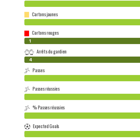
Cartons jaunes
Cartons rouges
0
1
Arrêts du gardien
0
4
Passes
Passes réussies
% Passes réussies
Expected Goals