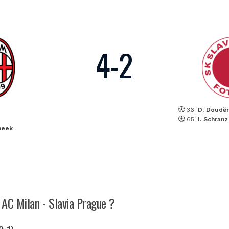
4
-
2
36'
D. Doudě
65'
I. Schranz
heek
h AC Milan - Slavia Prague ?