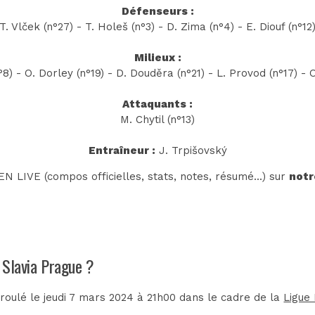
Défenseurs :
T. Vlček (n°27) - T. Holeš (n°3) - D. Zima (n°4) - E. Diouf (n°12
Milieux :
8) - O. Dorley (n°19) - D. Douděra (n°21) - L. Provod (n°17) - 
Attaquants :
M. Chytil (n°13)
Entraîneur :
J. Trpišovský
N LIVE (compos officielles, stats, notes, résumé...) sur
notr
- Slavia Prague ?
roulé le jeudi 7 mars 2024 à 21h00 dans le cadre de la
Ligue