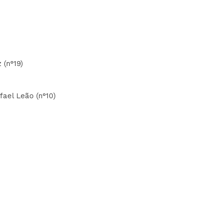
 (n°19)
afael Leão (n°10)