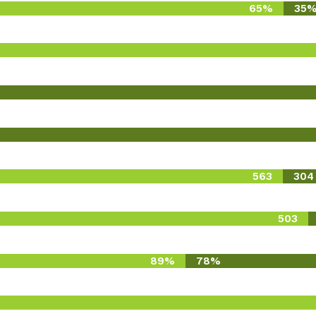
65%
35
563
304
503
89%
78%