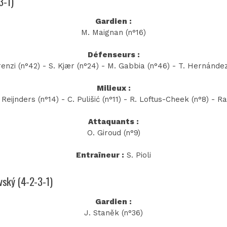
3-1)
Gardien :
M. Maignan (n°16)
Défenseurs :
renzi (n°42) - S. Kjær (n°24) - M. Gabbia (n°46) - T. Hernández
Milieux :
T. Reijnders (n°14) - C. Pulišić (n°11) - R. Loftus-Cheek (n°8) - R
Attaquants :
O. Giroud (n°9)
Entraîneur :
S. Pioli
ovský (4-2-3-1)
Gardien :
J. Staněk (n°36)