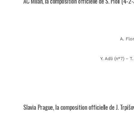
AC Milan, la composition officielle de S. Pioli (4-2-
A. Flo
Y. Adli (n°7) - 
Slavia Prague, la composition officielle de J. Trpiš