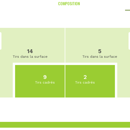
COMPOSITION
14
5
Tirs dans la surface
Tirs dans la surface
9
2
Tirs cadrés
Tirs cadrés