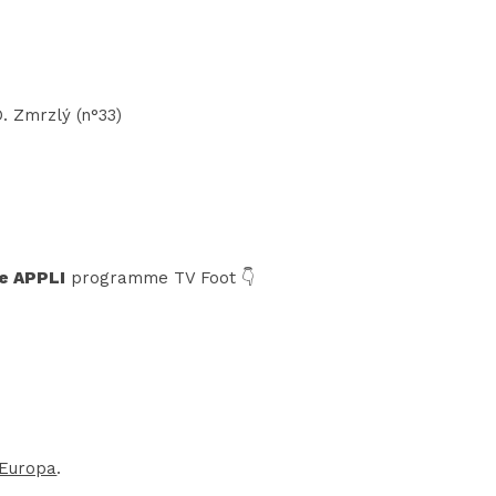
)
O. Zmrzlý (n°33)
e APPLI
programme TV Foot 👇
 Europa
.