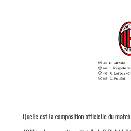
34'
O. Giroud
44'
T. Reijnders
46'
R. Loftus-C
85'
C. Pulišić
Quelle est la composition officielle du matc