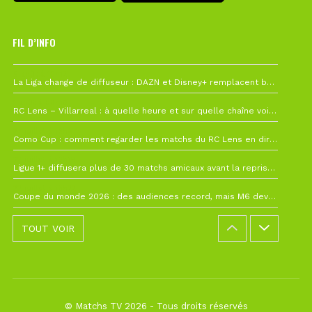
FIL D’INFO
6 août à 10h12
La Liga change de diffuseur : DAZN et Disney+ remplacent beIN Sports !
1 août à 09h19
RC Lens – Villarreal : à quelle heure et sur quelle chaîne voir la finale de la Como Cup ?
27 juillet à 19h57
Como Cup : comment regarder les matchs du RC Lens en direct ?
22 juillet à 19h16
Ligue 1+ diffusera plus de 30 matchs amicaux avant la reprise de la Ligue 1
22 juillet à 15h22
Coupe du monde 2026 : des audiences record, mais M6 devrait perdre très gros !
TOUT VOIR
© Matchs TV 2026 - Tous droits réservés