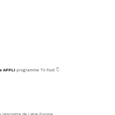
e APPLI
programme TV Foot 👇
ne rencontre de
Ligue Europa
.