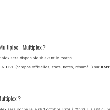
Multiplex - Multiplex ?
tiplex sera disponible 1h avant le match.
N LIVE (compos officielles, stats, notes, résumé...) sur
notr
Multiplex ?
lex sera donné le jeudi 3 octobre 2024 à 21h00. Il s'agit d'u