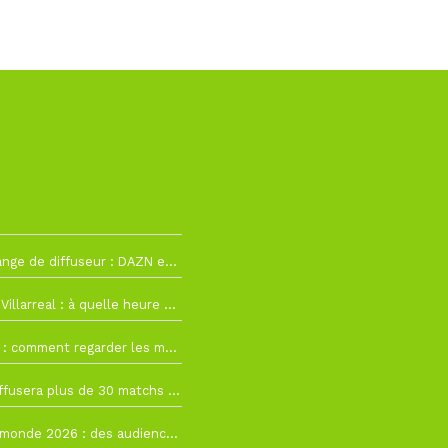
h12
La Liga change de diffuseur : DAZN et Disney+ remplacent beIN Sports !
h19
RC Lens – Villarreal : à quelle heure et sur quelle chaîne voir la finale de la Como Cup ?
 19h57
Como Cup : comment regarder les matchs du RC Lens en direct ?
 19h16
Ligue 1+ diffusera plus de 30 matchs amicaux avant la reprise de la Ligue 1
 15h22
Coupe du monde 2026 : des audiences record, mais M6 devrait perdre très gros !