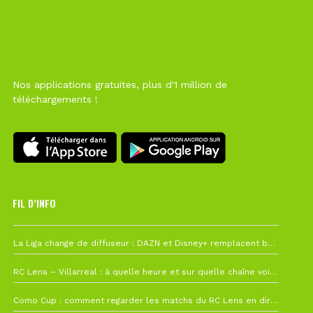
Nos applications gratuites, plus d'1 million de
téléchargements !
FIL D’INFO
6 août à 10h12
La Liga change de diffuseur : DAZN et Disney+ remplacent beIN Sports !
1 août à 09h19
RC Lens – Villarreal : à quelle heure et sur quelle chaîne voir la finale de la Como Cup ?
27 juillet à 19h57
Como Cup : comment regarder les matchs du RC Lens en direct ?