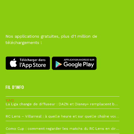
Nos applications gratuites, plus d'1 million de
téléchargements !
FIL D’INFO
10h12
La Liga change de diffuseur : DAZN et Disney+ remplacent beIN Sports !
1 août à 09h19
RC Lens – Villarreal : à quelle heure et sur quelle chaîne voir la finale de la Como Cup ?
27 juillet à 19h57
Como Cup : comment regarder les matchs du RC Lens en direct ?