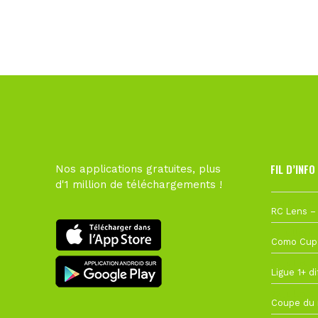
FIL D’INFO
Nos applications gratuites, plus
d'1 million de téléchargements !
1 août à 09
27 juillet à
22 juillet à
22 juillet à