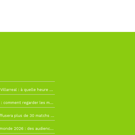
h19
RC Lens – Villarreal : à quelle heure et sur quelle chaîne voir la finale de la Como Cup ?
 19h57
Como Cup : comment regarder les matchs du RC Lens en direct ?
 19h16
Ligue 1+ diffusera plus de 30 matchs amicaux avant la reprise de la Ligue 1
 15h22
Coupe du monde 2026 : des audiences record, mais M6 devrait perdre très gros !