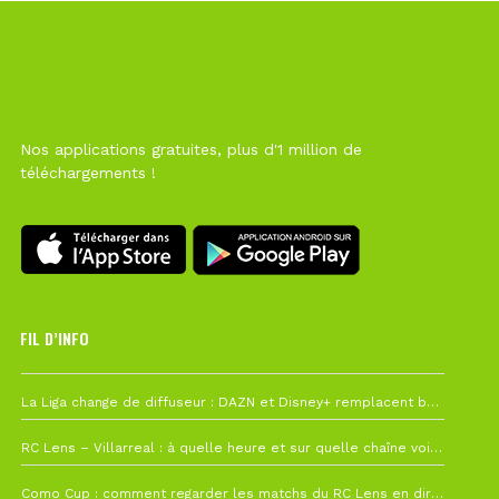
Nos applications gratuites, plus d'1 million de
téléchargements !
FIL D’INFO
6 août à 10h12
La Liga change de diffuseur : DAZN et Disney+ remplacent beIN Sports !
1 août à 09h19
RC Lens – Villarreal : à quelle heure et sur quelle chaîne voir la finale de la Como Cup ?
27 juillet à 19h57
Como Cup : comment regarder les matchs du RC Lens en direct ?