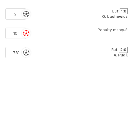
But
1:0
2'
O. Lachowicz
Penalty manqué
10'
But
2:0
78'
A. Pudil