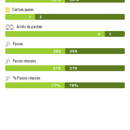
Cartons jaunes
1
3
Arrêts du gardien
5
1
Passes
362
359
Passes réussies
279
279
% Passes réussies
77%
78%