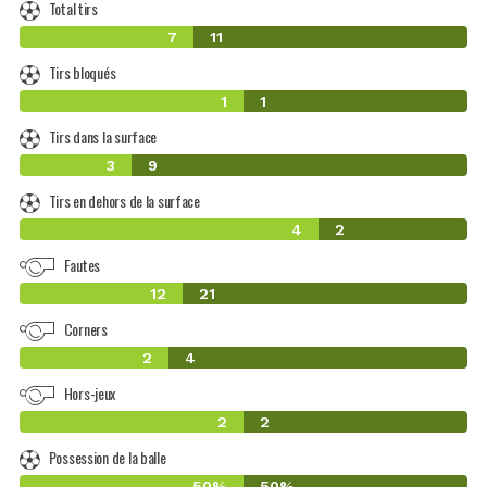
Total tirs
7
11
Tirs bloqués
1
1
Tirs dans la surface
3
9
Tirs en dehors de la surface
4
2
Fautes
12
21
Corners
2
4
Hors-jeux
2
2
Possession de la balle
50%
50%