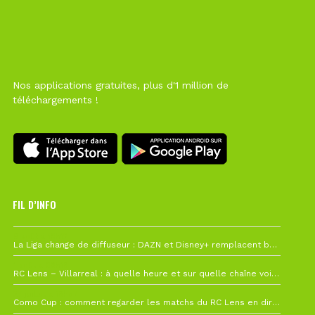
Nos applications gratuites, plus d'1 million de
téléchargements !
FIL D’INFO
6 août à 10h12
La Liga change de diffuseur : DAZN et Disney+ remplacent beIN Sports !
1 août à 09h19
RC Lens – Villarreal : à quelle heure et sur quelle chaîne voir la finale de la Como Cup ?
27 juillet à 19h57
Como Cup : comment regarder les matchs du RC Lens en direct ?