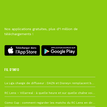
Nos applications gratuites, plus d'1 million de
téléchargements !
FIL D’INFO
6 août à 10h12
La Liga change de diffuseur : DAZN et Disney+ remplacent beIN Sports !
1 août à 09h19
RC Lens – Villarreal : à quelle heure et sur quelle chaîne voir la finale de la Como Cup ?
27 juillet à 19h57
Como Cup : comment regarder les matchs du RC Lens en direct ?