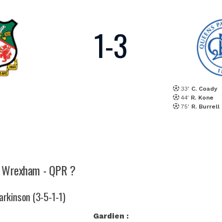
1
-
3
33'
C. Coady
44'
R. Kone
75'
R. Burrell
ch Wrexham - QPR ?
Parkinson (3-5-1-1)
Gardien :