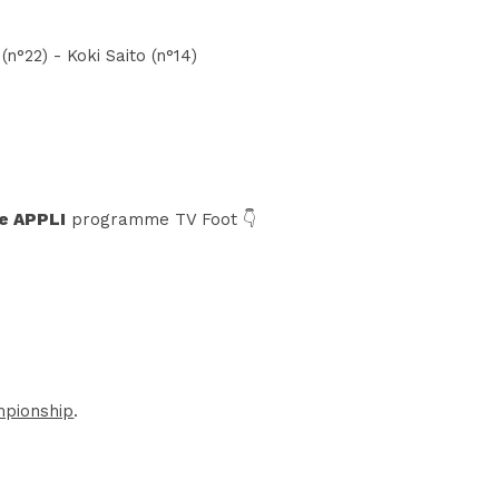
n°22) - Koki Saito (n°14)
e APPLI
programme TV Foot 👇
pionship
.