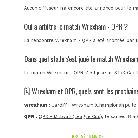
Aucun diffuseur n’a encore été annoncé pour le m
Qui a arbitré le match Wrexham - QPR ?
La rencontre Wrexham - QPR a été arbitrée par
Dans quel stade s'est joué le match Wrexha
Le match Wrexham - QPR s'est joué au
SToK Cae 
🗓️ Wrexham et QPR, quels sont les prochai
Wrexham :
Cardiff - Wrexham (Championship)
, le
QPR :
QPR - Millwall (League Cup)
, le samedi 8 a
RÉSUMÉ DU MATCH